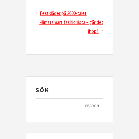
Inläggsnavigering
Previous
Festkläder på 2000-talet
Post
Next
Klimatsmart fashionista – går det
Post
ihop?
SÖK